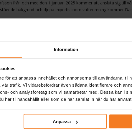
afsson från och med den 1 januari 2025 kommer att ansluta sig till v
mstående bakgrund och djupa expertis inom vattenrening kommer Danie
Information
cookies
e för att anpassa innehållet och annonserna till användarna, tillh
vår trafik. Vi vidarebefordrar även sådana identifierare och anna
nnons- och analysföretag som vi samarbetar med. Dessa kan i sin
har tillhandahållit eller som de har samlat in när du har använt 
Anpassa