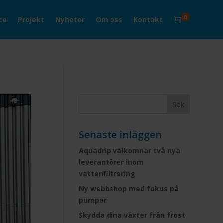
0
ce
Projekt
Nyheter
Om oss
Kontakt

Senaste inläggen
Aquadrip välkomnar två nya
leverantörer inom
vattenfiltrering
Ny webbshop med fokus på
pumpar
Skydda dina växter från frost