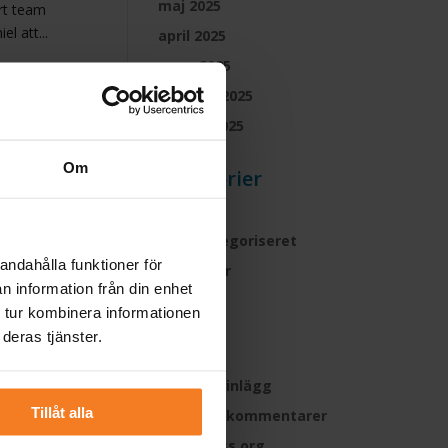
maj 2025
årt team
l att...
april 2025
mars 2025
februari 2025
januari 2025
Om
Kategorier
Forside
Ikke-kategoriseret
andahålla funktioner för
Produkter
n information från din enhet
 tur kombinera informationen
Meta
deras tjänster.
Logga in
Flöde för inlägg
Tillåt alla
Flöde för kommentarer
WordPress.org