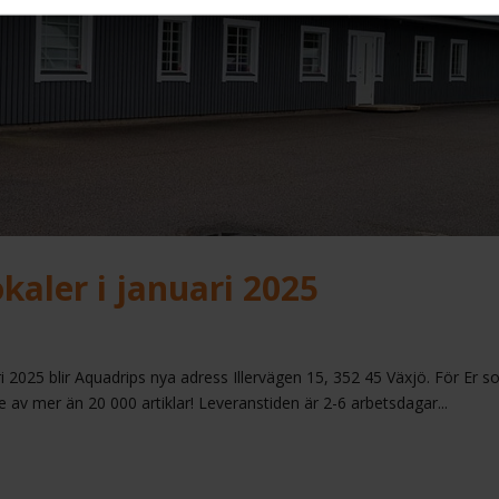
okaler i januari 2025
ari 2025 blir Aquadrips nya adress Illervägen 15, 352 45 Växjö. För Er 
e av mer än 20 000 artiklar! Leveranstiden är 2-6 arbetsdagar...