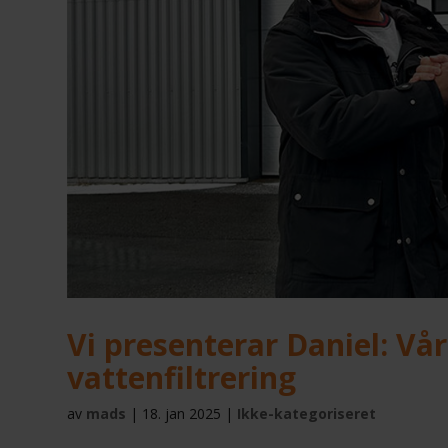
Vi presenterar Daniel: Vår
vattenfiltrering
av
mads
|
18. jan 2025
|
Ikke-kategoriseret