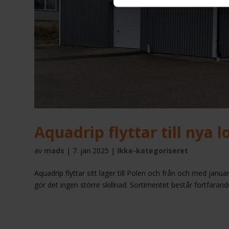
Aquadrip flyttar till nya l
av
mads
|
7. jan 2025
|
Ikke-kategoriseret
Aquadrip flyttar sitt lager till Polen och från och med janu
gör det ingen större skillnad. Sortimentet består fortfarand