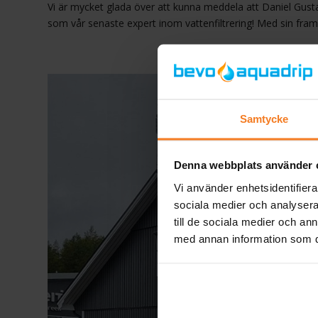
Vi är mycket glada över att kunna meddela att Daniel Gust
som vår senaste expert inom vattenfiltrering! Med sin fra
Samtycke
Denna webbplats använder 
Vi använder enhetsidentifierar
sociala medier och analysera 
till de sociala medier och a
med annan information som du 