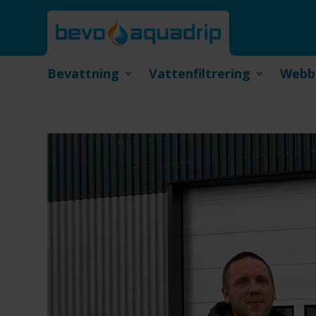
Bevattning
Vattenfiltrering
Webb