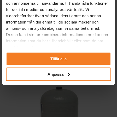
och annonserna till användarna, tillhandahålla funktioner
för sociala medier och analysera vår trafik. Vi
vidarebefordrar även sådana identifierare och annan
information från din enhet till de sociala medier och
annons- och analysföretag som vi samarbetar med.
Dessa kan i sin tur kombinera informationen med annan
information som du har tillhandahållit eller som de har
Wellmate membran trycktank
samlat in när du har använt deras tjänster.
60L
Tillåt alla
3 895,00
kr
exklusive moms
Anpassa