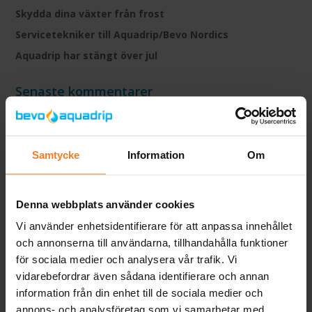
Skydda dina växter från frost
Servicetekniker till Aquadrip/Bevo Nordics
Aquadrip har stängt över jul
Senaste kommentarer
Arkiv
juni 2026
Samtycke
Information
Om
april 2026
januari 2026
Denna webbplats använder cookies
december 2025
Vi använder enhetsidentifierare för att anpassa innehållet
november 2025
och annonserna till användarna, tillhandahålla funktioner
september 2025
för sociala medier och analysera vår trafik. Vi
vidarebefordrar även sådana identifierare och annan
augusti 2025
information från din enhet till de sociala medier och
juni 2025
annons- och analysföretag som vi samarbetar med.