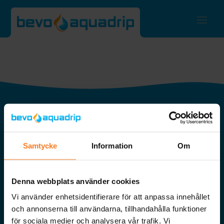
AQUADRIP AB
Illervägen 15
352 45 Växjö
Samtycke
Information
Om
0470-71 81 91
info@aquadrip.se
Denna webbplats använder cookies
Vi använder enhetsidentifierare för att anpassa innehållet
VÅRA LÖSNINGAR
och annonserna till användarna, tillhandahålla funktioner
för sociala medier och analysera vår trafik. Vi