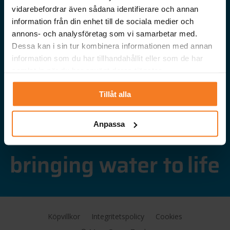
Bevattning
vidarebefordrar även sådana identifierare och annan
Vattenfiltrering
information från din enhet till de sociala medier och
annons- och analysföretag som vi samarbetar med.
Webbshop
Dessa kan i sin tur kombinera informationen med annan
information som du har tillhandahållit eller som de har
PRODUKTER
samlat in när du har använt deras tjänster.
FÖLJ OSS PÅ
Tillåt alla
Anpassa
Köpvillkor
Integritetspolicy
Cookies