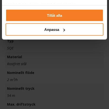
samlat in när du har använt deras tjänster.
Artikelnummer
Tillåt alla
7046905
Grundfos artikelnummer
Anpassa
96510151
Typ
SQE
Material
Rostfritt stål
Nominellt flöde
2 m³/h
Nominellt tryck
54 m
Max. driftstryck