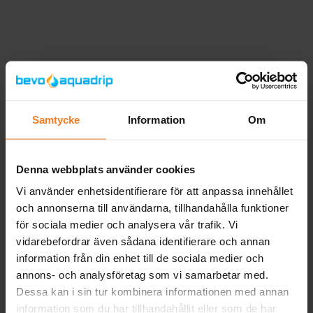
Produktinformation
Dränkbar 3”-pump i flera steg, anpassad för exempelvis
hushållsbrunnar, bevattning, tankfyllning och andra
Samtycke
Information
Om
vattenförsörjningslösningar. Konstruktionen bygger på
flytande pumphjul där varje steg har ett eget
kol/keramiklager, vilket ger stabil gång och lång livslängd.
Denna webbplats använder cookies
Pumpen startar mjukt och är skyddad mot en rad
Vi använder enhetsidentifierare för att anpassa innehållet
driftsituationer, bland annat torrkörning, up-thrust, fel
och annonserna till användarna, tillhandahålla funktioner
spänning, överlast och temperaturökning.
för sociala medier och analysera vår trafik. Vi
vidarebefordrar även sådana identifierare och annan
Den enfasiga motorn är utrustad med
information från din enhet till de sociala medier och
permanentmagneter för hög verkningsgrad även vid
annons- och analysföretag som vi samarbetar med.
varierande belastning, och levereras med ett
Dessa kan i sin tur kombinera informationen med annan
anslutningsdon som enkelt kan bytas vid behov.
information som du har tillhandahållit eller som de har