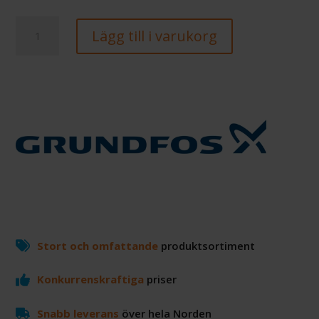
Grundfos
Lägg till i varukorg
3"
-
SQE
2-
55
mängd
Stort och omfattande
produktsortiment
Konkurrenskraftiga
priser
Snabb leverans
över hela Norden