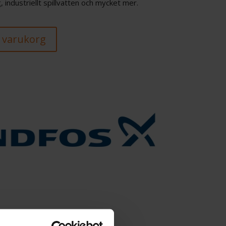
 industriellt spillvatten och mycket mer.
 i varukorg