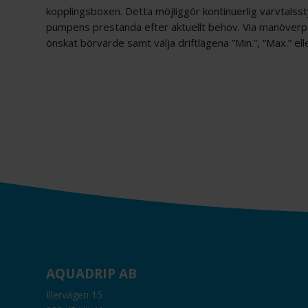
kopplingsboxen. Detta möjliggör kontinuerlig varvtalsst
pumpens prestanda efter aktuellt behov. Via manöverpa
önskat börvärde samt välja driftlägena ”Min.”, ”Max.” ell
AQUADRIP AB
Illervägen 15