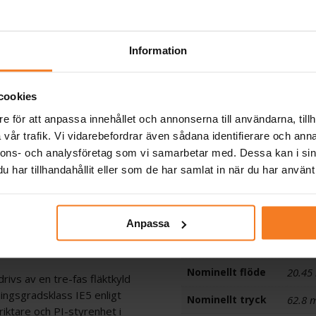
timent
Konkurrenskraftiga
priser
Information
cookies
e för att anpassa innehållet och annonserna till användarna, tillh
vår trafik. Vi vidarebefordrar även sådana identifierare och anna
Artikelnummer
65606
nnons- och analysföretag som vi samarbetar med. Dessa kan i sin
har tillhandahållit eller som de har samlat in när du har använt 
 tryckanslutningar på
Grundfos
99071
stallation. Pumpkroppen och
artikelnummer
vätskeberörda delar är
Typ
CRE 1
osionsskydd. En
Anpassa
ng och enkel åtkomst vid
Material
Gjutjä
Nominellt flöde
20.45
rivs av en tre-fas fläktkyld
ngsgradsklass IE5 enligt
Nominellt tryck
62.8 
ktare och PI-styrenhet i