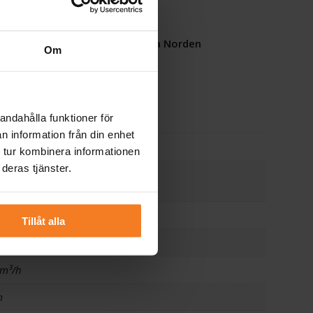
Snabb leverans
över hela Norden
Om
andahålla funktioner för
n information från din enhet
2
 tur kombinera informationen
deras tjänster.
873
5-4
Tillåt alla
rn, Rostfritt stål
 m³/h
m