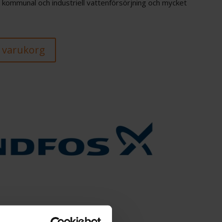
, kommunal och industriell vattenförsörjning och mycket
 i varukorg