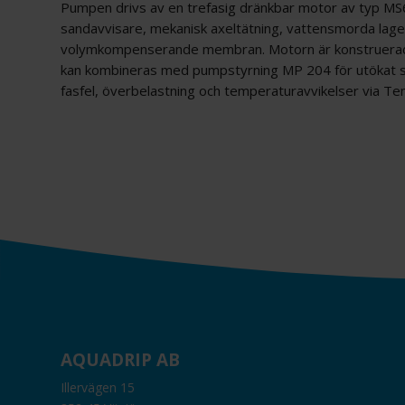
Pumpen drivs av en trefasig dränkbar motor av typ M
sandavvisare, mekanisk axeltätning, vattensmorda lage
volymkompenserande membran. Motorn är konstruerad 
kan kombineras med pumpstyrning MP 204 för utökat s
fasfel, överbelastning och temperaturavvikelser via T
AQUADRIP AB
Illervägen 15