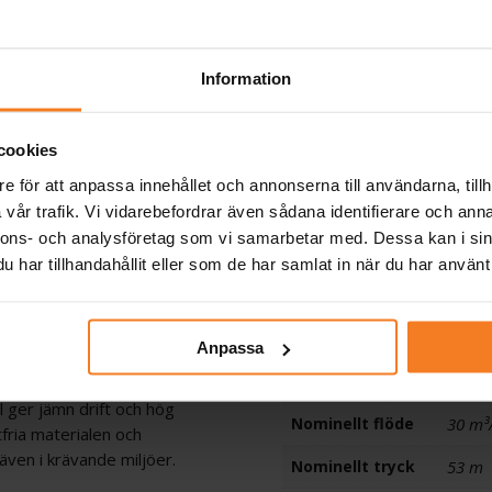
timent
Konkurrenskraftiga
priser
Information
cookies
e för att anpassa innehållet och annonserna till användarna, tillh
vår trafik. Vi vidarebefordrar även sådana identifierare och anna
Artikelnummer
65098
nnons- och analysföretag som vi samarbetar med. Dessa kan i sin
har tillhandahållit eller som de har samlat in när du har använt 
ent grundvatten utan fasta
Grundfos
13A01
ning, kommunal
artikelnummer
egring. Pumpen är helt
Typ
SP
icksvattengodkänd och kan
Anpassa
Material
Rostfri
 ger jämn drift och hög
Nominellt flöde
30 m³
fria materialen och
d även i krävande miljöer.
Nominellt tryck
53 m