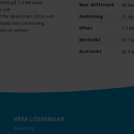
S6000 på 7,5 kW med
Max. driftstryck
60 ba
r och
för direktstart (DOL) och
Anslutning
3", Rp
kydd mot torrkörning,
Effekt
7.5 k
empcon-sensor.
Nettovikt
57.1 k
Bruttovikt
82.9 k
VÅRA LÖSNINGAR
Bevattning