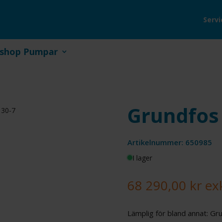
Servi
shop Pumpar
Grundfos 
 30-7
Artikelnummer: 650985
I lager
68 290,00
kr
ex
Lämplig för bland annat: Gr