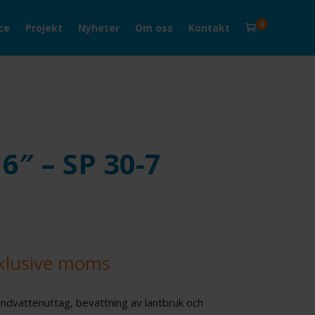
0
ce
Projekt
Nyheter
Om oss
Kontakt

6″ – SP 30-7
klusive moms
undvattenuttag, bevattning av lantbruk och