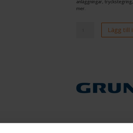
anläggningar, tryckstegring
mer.
Grundfos
Lägg till
6"
-
SP
30-
7
mängd