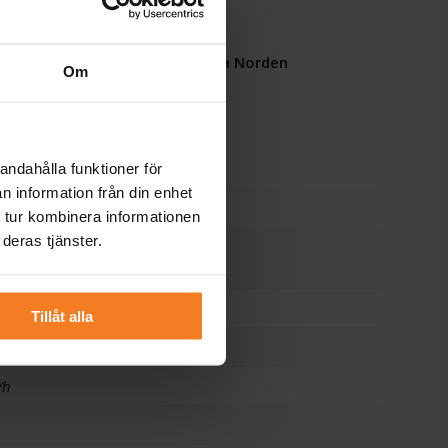
Snabb leverans
över hela Norden
Om
andahålla funktioner för
n information från din enhet
5
 tur kombinera informationen
deras tjänster.
907
Tillåt alla
tt stål
/h