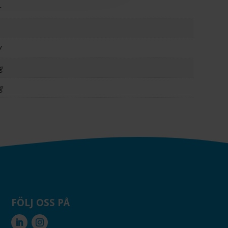
r
W
g
g
FÖLJ OSS PÅ